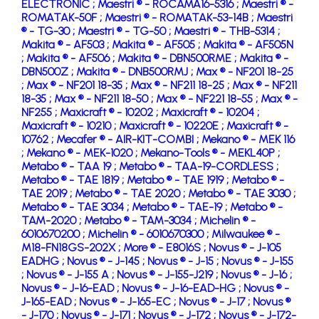
ELECTRONIC ;
Maestri ® - ROCAMA16-5316 ;
Maestri ® -
ROMATAK-50F ;
Maestri ® - ROMATAK-53-14B ;
Maestri
® - TG-30 ;
Maestri ® - TG-50 ;
Maestri ® - THB-5314 ;
Makita ® - AF503 ;
Makita ® - AF505 ;
Makita ® - AF505N
;
Makita ® - AF506 ;
Makita ® - DBN500RME ;
Makita ® -
DBN500Z ;
Makita ® - DNB500RMJ ;
Max ® - NF201 18-25
;
Max ® - NF201 18-35 ;
Max ® - NF211 18-25 ;
Max ® - NF211
18-35 ;
Max ® - NF211 18-50 ;
Max ® - NF221 18-55 ;
Max ® -
NF255 ;
Maxicraft ® - 10202 ;
Maxicraft ® - 10204 ;
Maxicraft ® - 10210 ;
Maxicraft ® - 10220E ;
Maxicraft ® -
10762 ;
Mecafer ® - AIR-KIT-COMBI ;
Mekano ® - MEK 116
;
Mekano ® - MEK-1020 ;
Mekano-Tools ® - MEKL40P ;
Metabo ® - TAA 19 ;
Metabo ® - TAA-19-CORDLESS ;
Metabo ® - TAE 1819 ;
Metabo ® - TAE 1919 ;
Metabo ® -
TAE 2019 ;
Metabo ® - TAE 2020 ;
Metabo ® - TAE 3030 ;
Metabo ® - TAE 3034 ;
Metabo ® - TAE-19 ;
Metabo ® -
TAM-2020 ;
Metabo ® - TAM-3034 ;
Michelin ® -
6010670200 ;
Michelin ® - 6010670300 ;
Milwaukee ® -
M18-FN18GS-202X ;
More ® - E8016S ;
Novus ® - J-105
EADHG ;
Novus ® - J-145 ;
Novus ® - J-15 ;
Novus ® - J-155
;
Novus ® - J-155 A ;
Novus ® - J-155-J219 ;
Novus ® - J-16 ;
Novus ® - J-16-EAD ;
Novus ® - J-16-EAD-HG ;
Novus ® -
J-165-EAD ;
Novus ® - J-165-EC ;
Novus ® - J-17 ;
Novus ®
- J-170 ;
Novus ® - J-171 ;
Novus ® - J-172 ;
Novus ® - J-172-