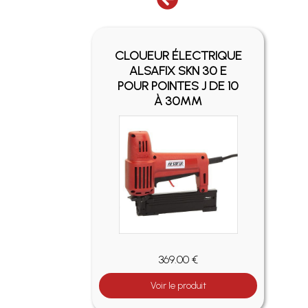
UR
CLOUEUR ÉLECTRIQUE
SAFIX
ALSAFIX SKN 30 E
UR
POUR POINTES J DE 10
RAFES
À 30MM
MM
369.00 €
Voir le produit