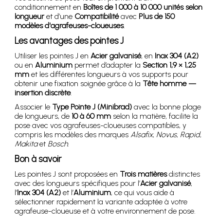
conditionnement en
Boîtes de 1 000 à 10 000 unités selon
longueur
et d’une
Compatibilité
avec
Plus de 150
modèles d'agrafeuses-cloueuses
.
Les avantages des pointes J
Utiliser les pointes J en
Acier galvanisé
, en
Inox 304 (A2)
ou en
Aluminium
permet d’adapter la
Section 1,9 × 1,25
mm
et les différentes longueurs à vos supports pour
obtenir une fixation soignée grâce à la
Tête homme —
insertion discrète
.
Associer le
Type Pointe J (Minibrad)
avec la bonne plage
de longueurs, de
10 à 60 mm
selon la matière, facilite la
pose avec vos agrafeuses-cloueuses compatibles, y
compris les modèles des marques
Alsafix
,
Novus
,
Rapid
,
Makita
et
Bosch
.
Bon à savoir
Les pointes J sont proposées en
Trois matières
distinctes
avec des longueurs spécifiques pour l’
Acier galvanisé
,
l’
Inox 304 (A2)
et l’
Aluminium
, ce qui vous aide à
sélectionner rapidement la variante adaptée à votre
agrafeuse-cloueuse et à votre environnement de pose.