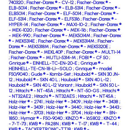
740320 ;
Fischer-Darex ® - CV-12 ;
Fischer-Darex ® -
ELB-5014 ;
Fischer-Darex ® - ELB-5314 ;
Fischer-Darex ® -
ELB5014 ;
Fischer-Darex ® - ELF-5014 ;
Fischer-Darex ® -
ELF-5314 ;
Fischer-Darex ® - ELF5316 ;
Fischer-Darex ® -
HYPER-14 ;
Fischer-Darex ® - MAXI-10-2 ;
Fischer-Darex ®
- MEK-1020 ;
Fischer-Darex ® - MEK-116 ;
Fischer-Darex ®
- MEK-990 ;
Fischer-Darex ® - MEK5014M ;
Fischer-Darex
® - MEK5314E ;
Fischer-Darex ® - MEK5314M ;
Fischer-
Darex ® - MEK5318M ;
Fischer-Darex ® - MEK5320E ;
Fischer-Darex ® - MEKL40P ;
Fischer-Darex ® - MULTI-14
;
Fischer-Darex ® - MUTLI-5314-M ;
FOBI ® - CF 50 ;
Gnrique ® - EINHELL-TC-EN-20-E ;
Gnrique ® -
HEINHELL-TE-CN-18-LI--SOLO ;
Gnrique ® - model
F50/9040 ;
Gude ® - Kombi-Set ;
Haubold ® - SKN 30 JN-
12 ;
Haubold ® - SKN 40 L ;
Haubold ® - SKN 40 L-12 ;
Haubold ® - SKN 40 L-12 Variant ;
Haubold ® - SKN 50 L-
12 ;
Hitachi ® - NT-45A ;
Hitachi ® - NT-50-GS ;
Hitachi ®
- NT32AE2 ;
Hitachi ® - NT32AES ;
Hitachi ® - NT45A ;
Holz-Her ® - 2741 ;
Holz-Her ® - 3409 ;
Holz-Her ® - 3438 ;
Holz-Her ® - 3439 ;
Holz-Her ® - 3440 ;
Holz-Her ® - 3443 ;
Holz-Her ® - 3703 ;
Holz-Her ® - 3704 ;
Holz-Her ® - BN-
1850 ;
Hymair ® - F50-9040 ;
KINZO ® - 16S802 ;
KINZO ®
- 7-T-73 ;
KWB ® - PA28N ;
KWB ® - T-17 ;
KWB ® - T-44 ;
KWB ® - TACKERTRONIC-TT18 ;
KWB ® -