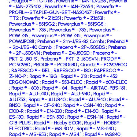
;
Peugeot ® - TG-7115 ;
Powerfix ® - IAN-107268 ;
Powerfix
® - IAN-275402 ;
Powerfix ® - IAN-72654 ;
Powerfix ® -
PROFIL+-STAPLE-GUN-SET-NA30437 ;
Powerfix ® -
TT2 ;
Powerfix ® - Z16351 ;
Powerfix ® - Z16531 ;
Powerplus ® - 551SG2 ;
Powerplus ® - 551SG5 ;
Powerplus ® - 735 ;
Powerplus ® - 736 ;
Powerplus ® -
POW 735 ;
Powerplus ® - POW 736 ;
Powerplus ® -
POWAIR0311 ;
Prebena ® - 2m-J/ES-32 Combi ;
Prebena ®
- 2p-J/ES-40 Combi ;
Prebena ® - 2P-J50SDS ;
Prebena
® - 2P-J50SVN ;
Prebena ® - 2X-J50SD ;
Prebena ® -
PKT-2-J50-S ;
Prebena ® - PKT-2-J50SVN ;
PRODIF ® -
PC 90980 ;
PRODIF ® - PC90680 ;
Quartz ® - PC90980Q
;
RAPESCO ® - 13EL ;
RAPESCO ® - 180 ;
RAPESCO ® -
Z-140-P ;
Rapid ® - 18G ;
Rapid ® - 213 ;
Rapid ® - 453
ERGONOMIC ;
Rapid ® - 553-ELEC ;
Rapid ® - 600-ELEC
;
Rapid ® - 606 ;
Rapid ® - 64 ;
Rapid ® - AIRTAC-PBS-151 ;
Rapid ® - ALU-740 ;
Rapid ® - ALU-940 ;
Rapid ® -
ALU753 ;
Rapid ® - ALU840 ;
Rapid ® - ALU940 ;
Rapid ® -
BN50 ;
Rapid ® - CF-240 ;
Rapid ® - CSN-140 ;
Rapid ® -
E100-R ;
Rapid ® - EN-330 ;
Rapid ® - EN-50 ;
Rapid ® -
ES-130 ;
Rapid ® - ESN 530 ;
Rapid ® - ESN-114 ;
Rapid ® -
G18-PLUS ;
Rapid ® - Hobby E100R ;
Rapid ® - HOBBY-
ELECTRIC ;
Rapid ® - MS 40 V ;
Rapid ® - MS-640 ;
Rapid ® - MS-853 ;
Rapid ® - MS4.1 ;
Rapid ® - MS840 ;