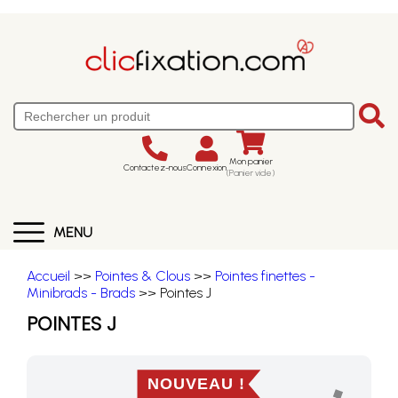
Mon panier
Contactez-nous
Connexion
(Panier vide)
MENU
Accueil
>>
Pointes & Clous
>>
Pointes finettes -
Minibrads - Brads
>> Pointes J
POINTES J
NOUVEAU !