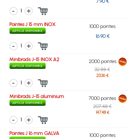
7.90 €
1
Pointes J 15 mm INOX
1000 pointes
16.90 €
1
Minibrads J-15 INOX A2
2000 pointes
32.88 €
23.36 €
1
Minibrads J-15 aluminium
7000 pointes
207.48 €
147.48 €
1
Pointes J 16 mm GALVA
1000 pointes