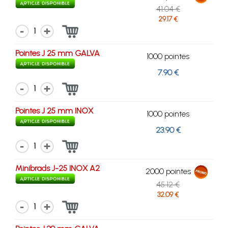
41.04 €
29.17 €
1
Pointes J 25 mm GALVA
1000 pointes
7.90 €
1
Pointes J 25 mm INOX
1000 pointes
23.90 €
1
Minibrads J-25 INOX A2
2000 pointes
45.12 €
32.09 €
1