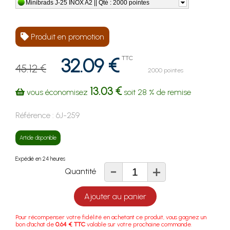
Minibrads J-25 INOX A2 || Qté : 2000 pointes
Produit en promotion
32.09 €
TTC
45.12 €
2000 pointes
13.03 €
vous économisez
soit
28 %
de remise
Référence :
6J-259
Article disponible
Expédié en 24 heures
-
+
Quantité
Ajouter au panier
Pour récompenser votre fidélité en achetant ce produit, vous gagnez un
bon d'achat de
0.64 € TTC
valable sur votre prochaine commande.