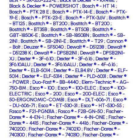
BEA ® - SK-355-222-E ;
Black & Decker ® - KX418E ;
Black & Decker ® - POWERSHOT ;
Bosch ® - HT 14 ;
Bosch ® - PTK 28 E ;
Bosch ® - PTK-14-E ;
Bosch ® - PTK-
19-E ;
Bosch ® - PTK-23-E ;
Bosch ® - PTK-3,6V ;
Bostitch ®
- BT125 ;
Bostitch ® - BT200 ;
Bostitch ® - BT200 ;
Bostitch ® - BT35B ;
Bostitch ® - BT50B ;
Bostitch ® -
GBT-1850K-E ;
Bostitch ® - SB-1850BN ;
Bostitch ® - SB-
2IN1 ;
Bostitch ® - SB-2IN1-E ;
Bostitch ® - T29 ;
Cannon ®
- Bolt ;
Deuzer ® - SF5040 ;
Dewalt ® - D51238 ;
Dewalt ®
- D51238 K ;
Dewalt ® - DPSB2IN1 ;
Dewalt ® - DPSB2IN1-
XJ ;
Dexter ® - 3F-6.10 ;
Dexter ® - 3F-6.16 ;
Dexter ® -
3F6.10ALU ;
Dexter ® - 3F6.16ALU ;
Dexter ® - 4F-6.16 ;
Dexter ® - ELB-5014 ;
Dexter ® - ELB4.8V ;
Dexter ® - ELF-
5014 ;
Dexter ® - ELF-5314 ;
Dexter ® - PLD-6031 ;
Dexter ®
- POWER ;
Duo-Fast ® - BB-4440 ;
Elem-Technic ® - AG-
750-BM ;
Esco ® - 100 ;
Esco ® - 100-ELEC ;
Esco ® - 100-
ELECTRIC ;
Esco ® - 200 ;
Esco ® - 200-ELEC ;
Esco ® -
50-ERGONOMIC-COMBI ;
Esco ® - DLT-606-71 ;
Esco ®
- DU-606-71 ;
Esco ® - ET-530-31 ;
Esco ® - HT-530-55 ;
Fasco ® - F21-PGN31A ;
Fasco ® - F2B-GN-50 ;
Fischer-
Darex ® - 4-EN-1 ;
Fischer-Darex ® - 4-IN-ONE ;
Fischer-
Darex ® - 4415 ;
Fischer-Darex ® - 4416 ;
Fischer-Darex ® -
740200 ;
Fischer-Darex ® - 740210 ;
Fischer-Darex ® -
740300 ;
Fischer-Darex ® - 740310 ;
Fischer-Darex ® -