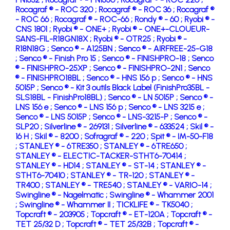
Rocagraf ® - ROC 320 ;
Rocagraf ® - ROC 36 ;
Rocagraf ®
- ROC 66 ;
Rocagraf ® - ROC-66 ;
Rondy ® - 60 ;
Ryobi ® -
CNS 1801 ;
Ryobi ® - ONE+ ;
Ryobi ® - ONE+-CLOUEUR-
SANS-FIL-R18GN18X ;
Ryobi ® - OTR25 ;
Ryobi ® -
R18N18G ;
Senco ® - A125BN ;
Senco ® - AIRFREE-25-G18
;
Senco ® - Finish Pro 15 ;
Senco ® - FINISHPRO-18 ;
Senco
® - FINISHPRO-25XP ;
Senco ® - FINISHPRO-2N1 ;
Senco
® - FINISHPRO18BL ;
Senco ® - HNS 156 p ;
Senco ® - HNS
5015P ;
Senco ® - Kit 3 outils Black Label (FinishPro35BL -
SLS18BL - FinishPro18BL) ;
Senco ® - LN 5015P ;
Senco ® -
LNS 156 e ;
Senco ® - LNS 156 p ;
Senco ® - LNS 3215 e ;
Senco ® - LNS 5015P ;
Senco ® - LNS-3215-P ;
Senco ® -
SLP20 ;
Silverline ® - 269131 ;
Silverline ® - 633524 ;
Skil ® -
16 H ;
Skil ® - 8200 ;
Sofragraf ® - 220 ;
Spit ® - IM-50-F18
;
STANLEY ® - 6TRE350 ;
STANLEY ® - 6TRE650 ;
STANLEY ® - ELECTIC-TACKER-STHT6-70414 ;
STANLEY ® - HD14 ;
STANLEY ® - ST-14 ;
STANLEY ® -
STHT6-70410 ;
STANLEY ® - TR-120 ;
STANLEY ® -
TR400 ;
STANLEY ® - TRE540 ;
STANLEY ® - VARIO-14 ;
Swingline ® - Nagelmatic ;
Swingline ® - Whammer 2001
;
Swingline ® - Whammer II ;
TICKLIFE ® - TK5040 ;
Topcraft ® - 203905 ;
Topcraft ® - ET-120A ;
Topcraft ® -
TET 25/32 D ;
Topcraft ® - TET 25/32B ;
Topcraft ® -