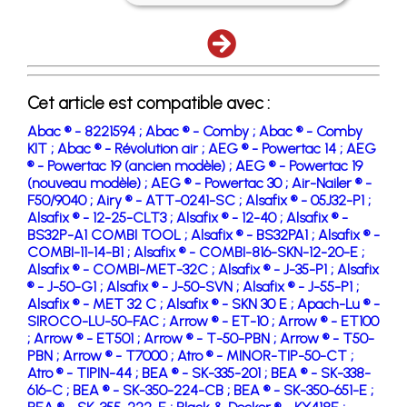
Cet article est compatible avec :
Abac ® - 8221594 ;
Abac ® - Comby ;
Abac ® - Comby
KIT ;
Abac ® - Révolution air ;
AEG ® - Powertac 14 ;
AEG
® - Powertac 19 (ancien modèle) ;
AEG ® - Powertac 19
(nouveau modèle) ;
AEG ® - Powertac 30 ;
Air-Nailer ® -
F50/9040 ;
Airy ® - ATT-0241-SC ;
Alsafix ® - 05J32-P1 ;
Alsafix ® - 12-25-CLT3 ;
Alsafix ® - 12-40 ;
Alsafix ® -
BS32P-A1 COMBI TOOL ;
Alsafix ® - BS32PA1 ;
Alsafix ® -
COMBI-11-14-B1 ;
Alsafix ® - COMBI-816-SKN-12-20-E ;
Alsafix ® - COMBI-MET-32C ;
Alsafix ® - J-35-P1 ;
Alsafix
® - J-50-G1 ;
Alsafix ® - J-50-SVN ;
Alsafix ® - J-55-P1 ;
Alsafix ® - MET 32 C ;
Alsafix ® - SKN 30 E ;
Apach-Lu ® -
SIROCO-LU-50-FAC ;
Arrow ® - ET-10 ;
Arrow ® - ET100
;
Arrow ® - ET501 ;
Arrow ® - T-50-PBN ;
Arrow ® - T50-
PBN ;
Arrow ® - T7000 ;
Atro ® - MINOR-TIP-50-CT ;
Atro ® - TIPIN-44 ;
BEA ® - SK-335-201 ;
BEA ® - SK-338-
616-C ;
BEA ® - SK-350-224-CB ;
BEA ® - SK-350-651-E ;