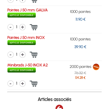
Pointes J 50 mm GALVA
1000 pointes
11.90 €
1
Pointes J 50 mm INOX
1000 pointes
39.90 €
1
Minibrads J-50 INOX A2
2000 pointes
76.32 €
54.28 €
1
Articles associés