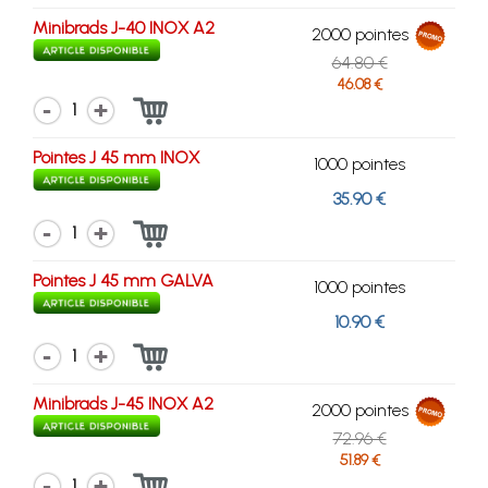
Minibrads J-40 INOX A2
2000 pointes
64.80 €
46.08 €
1
Pointes J 45 mm INOX
1000 pointes
35.90 €
1
Pointes J 45 mm GALVA
1000 pointes
10.90 €
1
Minibrads J-45 INOX A2
2000 pointes
72.96 €
51.89 €
1