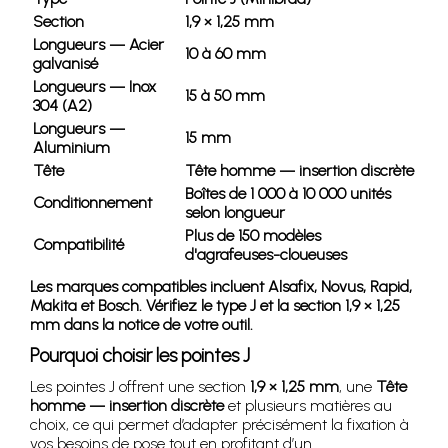
Section
1,9 × 1,25 mm
Longueurs — Acier
10 à 60 mm
galvanisé
Longueurs — Inox
15 à 50 mm
304 (A2)
Longueurs —
15 mm
Aluminium
Tête
Tête homme — insertion discrète
Boîtes de 1 000 à 10 000 unités
Conditionnement
selon longueur
Plus de 150 modèles
Compatibilité
d'agrafeuses-cloueuses
Les marques compatibles incluent Alsafix, Novus, Rapid,
Makita et Bosch. Vérifiez le type J et la section 1,9 × 1,25
mm dans la notice de votre outil.
Pourquoi choisir les pointes J
Les pointes J offrent une section
1,9 × 1,25 mm
, une
Tête
homme — insertion discrète
et plusieurs matières au
choix, ce qui permet d’adapter précisément la fixation à
vos besoins de pose tout en profitant d’un