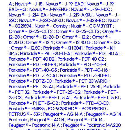
A ;
Novus ® - J-18 ;
Novus ® - J-19-EAD ;
Novus ® - J-19-
EAD-HG ;
Novus ® - J-19-EHG ;
Novus ® - J-19-J-100 ;
Novus ® - J-214-EA ;
Novus ® - J-219-AKKU ;
Novus ® - J-
230 ;
Novus ® - J-230-AKKU ;
Novus ® - J-328-EC ;
Nuair
® - 8221594 ;
Nuair ® - Comby ;
Nuair ® - COMBYKIT ;
Omer ® - 12-25-CLT2 ;
Omer ® - 12-25-CLT3 ;
Omer ® -
12-28 ;
Omer ® - 12-28-D ;
Omer ® - 12.2 ;
Omer ® -
12.20 D ;
Omer ® - 12.4 ;
Omer ® - 12.40 G ;
Omer ® - 12.5
;
Omer ® - 12.50 ;
Parkside ® - KH 3041 ;
Parkside ® - KH
3145 ;
Parkside ® - PAT-20-LI-A1 ;
Parkside ® - PDT 40 A1 ;
Parkside ® - PDT 40 B2 ;
Parkside ® - PDT 40 C2 ;
Parkside ® - PDT-40-E4 ;
Parkside ® - PDT-40-F4 ;
Parkside ® - PDT-40-G5 ;
Parkside ® - PDT-40-H6 ;
Parkside ® - PDTZ 40 A1 ;
Parkside ® - PDTZ-40-B1 ;
Parkside ® - PDTZ-D3 ;
Parkside ® - PET 23 VARIO ;
Parkside ® - PET 25 A1 ;
Parkside ® - PET 25 B1 ;
Parkside
® - PET 32 ;
Parkside ® - PET-25-C2 ;
Parkside ® - PET-
25-C3 ;
Parkside ® - PHET 15 A1 ;
Parkside ® - PHET 15 B1 ;
Parkside ® - PHET-15-C2 ;
Parkside ® - PTD-40-D3 ;
Paslode ® - FN1835 ;
PC-90980BD ® - PC90980BD ;
PETRUS ® - 539 ;
Peugeot ® - AG 14 A ;
Peugeot ® - AG 14
Pactronic ;
Peugeot ® - AG14 ;
Peugeot ® - CA 14 ;
Peugeot ® - Pactronic 14 A ;
Peugeot ® - Pactronic 14A220