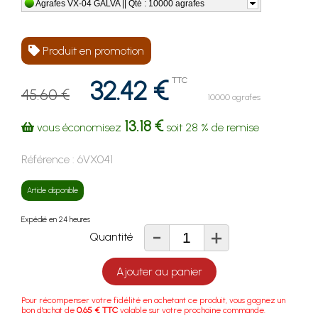
Agrafes VX-04 GALVA || Qté : 10000 agrafes
Produit en promotion
32.42 €
TTC
45.60 €
10000 agrafes
13.18 €
vous économisez
soit
28 %
de remise
Référence :
6VX041
Article disponible
Expédié en 24 heures
-
+
Quantité
Ajouter au panier
Pour récompenser votre fidélité en achetant ce produit, vous gagnez un
bon d'achat de
0.65 € TTC
valable sur votre prochaine commande.