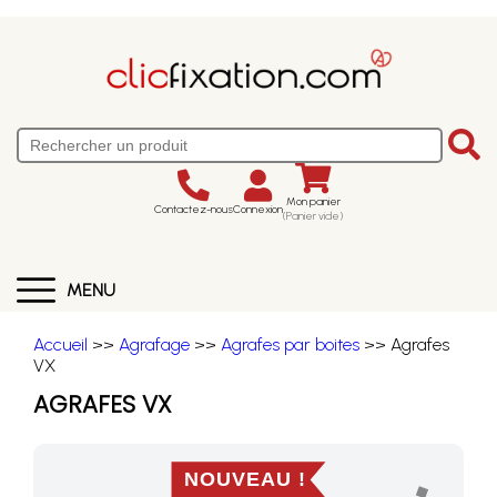
Mon panier
Contactez-nous
Connexion
(Panier vide)
MENU
Accueil
>>
Agrafage
>>
Agrafes par boites
>> Agrafes
VX
AGRAFES VX
NOUVEAU !