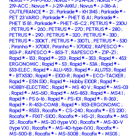
Novus ® - J-19-J-100 ;
Novus ® - J-214-EA ;
Novus ® - J-
219-ACC ;
Novus ® - J-219-AKKU ;
Novus ® - J-316-A ;
OUTILFRANCE ® - 21 ;
Parkside ® - KH 3145 ;
Parkside ® -
PET 23 VARIO ;
Parkside ® - PHET 15 A1 ;
Parkside ® -
PHET 15 B1 ;
Parkside ® - PHET-15-C2 ;
PETRUS ® - 230U
;
PETRUS ® - 260 ;
PETRUS ® - 270 ;
PETRUS ® - 280 ;
PETRUS ® - 290 ;
PETRUS ® - 320 ;
PETRUS ® - 330 ;
PETRUS ® - 330KT ;
PETRUS ® - 330TL ;
PETRUS ® - 530
;
Piranha ® - X70101 ;
Piranha ® - X70102 ;
RAPESCO ® -
853-P ;
RAPESCO ® - 853-T ;
RAPESCO ® - Z1P-Z1 ;
Rapid ® - 153 ;
Rapid ® - 253 ;
Rapid ® - 353 ;
Rapid ® - 453
ERGONOMIC ;
Rapid ® - 53 ;
Rapid ® - 53A ;
Rapid ® -
553-ELEC ;
Rapid ® - ALU-953 ;
Rapid ® - ALU753 ;
Rapid
® - BTX530 ;
Rapid ® - E100-R ;
Rapid ® - ECO-TACKER ;
Rapid ® - ESN 530 ;
Rapid ® - Hobby E100R ;
Rapid ® -
HOBBY-ELECTRIC ;
Rapid ® - MS 40 V ;
Rapid ® - MS-03
;
Rapid ® - MS-610 ;
Rapid ® - MS-853 ;
Rapid ® - MS4.1 ;
Rapid ® - PS 6-16 ;
Rapid ® - PS-101 ;
Rapid ® - R-363 ;
Rapid ® - R-453-COMB ;
Rapid ® - R53-ERGONOMIC ;
Rapid ® - R553 ;
Rocafix ® - CS-240 ;
Rocafix ® - ES 230 ;
Rocafix ® - FIXIT-S100 ;
Rocafix ® - HS-21 ;
Rocafix ® - MS
25 ;
Rocafix ® - MS-20 (type VX) ;
Rocafix ® - MS-30-V
(type VX) ;
Rocafix ® - MS-40-type-(VX) ;
Rocafix ® -
MS-500-B ;
Rocafix ® - MS-500B ;
Rocafix ® - MS05 ;