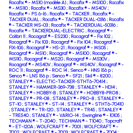
Rocafix ® - MS10 (modèle A) ;
Rocafix ® - MS100 ;
Rocafix
® - MS110 ;
Rocafix ® - MS30 ;
Rocafix ® - MS40V ;
Rocafix ® - PS 6-16 ;
Rocafix ® - TACKER ;
Rocafix ® -
TACKER DUAL ;
Rocafix ® - TACKER DUAL-0316 ;
Rocafix
® - TACKER MS-03 ;
Rocafix ® - TACKERDUAL-50316 ;
Rocafix ® - TACKERDUAL-ELECTRIC ;
Rocagraf ® -
Colibri 11 ;
Rocagraf ® - ES230 ;
Rocagraf ® - Fix 102 ;
Rocagraf ® - Fix 103 ;
Rocagraf ® - Fix 104 ;
Rocagraf ® -
FIX-106 ;
Rocagraf ® - HS-21 ;
Rocagraf ® - MS05 ;
Rocagraf ® - MS10 ;
Rocagraf ® - MS100 ;
Rocagraf ® -
MS110 ;
Rocagraf ® - MS20 ;
Rocagraf ® - MS30V ;
Rocagraf ® - MS40V ;
Rocagraf ® - MS40V ;
Rocagraf ® -
ROC 11 ;
Rocagraf ® - ROC 14 ;
Senco ® - HNS 156 p ;
Senco ® - LNS 156 p ;
Senco ® - SF21 ;
Skil ® - 8200 ;
STANLEY ® - ELECTIC-TACKER-STHT6-70414 ;
STANLEY ® - HAMMER-369-738 ;
STANLEY ® - HD14 ;
STANLEY ® - HOBBY-B ;
STANLEY ® - HOBBY8-PRO8 ;
STANLEY ® - PR-08 ;
STANLEY ® - PRO-8 ;
STANLEY ® -
ST-10 ;
STANLEY ® - ST-14 ;
STANLEY ® - STHT6-70410
;
STANLEY ® - TR-120 ;
STANLEY ® - TR45 ;
STANLEY ®
- TRE540 ;
STANLEY ® - VARIO-14 ;
Swingline ® - 10105 ;
TECHMAN ® - T-2040 ;
TECHMAN ® - T1040 ;
Topcraft
® - ET-120A ;
WOLFCRAFT ® - 7001 ;
WOLFCRAFT ® -
7002 ;
WOLFCRAFT ® - 7003 ;
WOLFCRAFT ® - 7004 ;