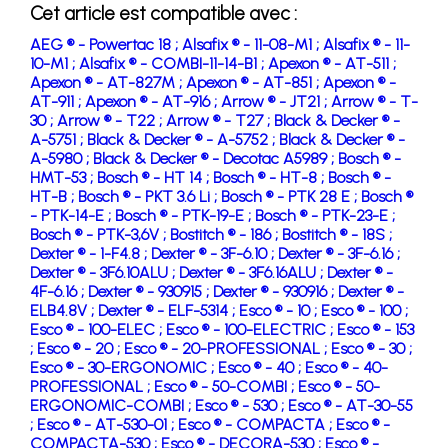
Cet article est compatible avec :
AEG ® - Powertac 18 ;
Alsafix ® - 11-08-M1 ;
Alsafix ® - 11-
10-M1 ;
Alsafix ® - COMBI-11-14-B1 ;
Apexon ® - AT-511 ;
Apexon ® - AT-827M ;
Apexon ® - AT-851 ;
Apexon ® -
AT-911 ;
Apexon ® - AT-916 ;
Arrow ® - JT21 ;
Arrow ® - T-
30 ;
Arrow ® - T22 ;
Arrow ® - T27 ;
Black & Decker ® -
A-5751 ;
Black & Decker ® - A-5752 ;
Black & Decker ® -
A-5980 ;
Black & Decker ® - Decotac A5989 ;
Bosch ® -
HMT-53 ;
Bosch ® - HT 14 ;
Bosch ® - HT-8 ;
Bosch ® -
HT-B ;
Bosch ® - PKT 3.6 Li ;
Bosch ® - PTK 28 E ;
Bosch ®
- PTK-14-E ;
Bosch ® - PTK-19-E ;
Bosch ® - PTK-23-E ;
Bosch ® - PTK-3,6V ;
Bostitch ® - 186 ;
Bostitch ® - 18S ;
Dexter ® - 1-F4.8 ;
Dexter ® - 3F-6.10 ;
Dexter ® - 3F-6.16 ;
Dexter ® - 3F6.10ALU ;
Dexter ® - 3F6.16ALU ;
Dexter ® -
4F-6.16 ;
Dexter ® - 930915 ;
Dexter ® - 930916 ;
Dexter ® -
ELB4.8V ;
Dexter ® - ELF-5314 ;
Esco ® - 10 ;
Esco ® - 100 ;
Esco ® - 100-ELEC ;
Esco ® - 100-ELECTRIC ;
Esco ® - 153
;
Esco ® - 20 ;
Esco ® - 20-PROFESSIONAL ;
Esco ® - 30 ;
Esco ® - 30-ERGONOMIC ;
Esco ® - 40 ;
Esco ® - 40-
PROFESSIONAL ;
Esco ® - 50-COMBI ;
Esco ® - 50-
ERGONOMIC-COMBI ;
Esco ® - 530 ;
Esco ® - AT-30-55
;
Esco ® - AT-530-01 ;
Esco ® - COMPACTA ;
Esco ® -
COMPACTA-530 ;
Esco ® - DECORA-530 ;
Esco ® -