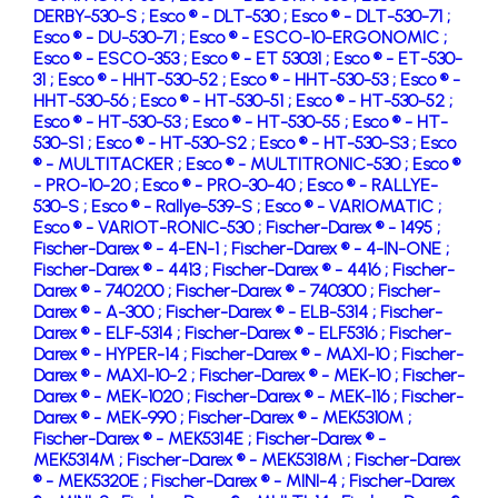
DERBY-530-S ;
Esco ® - DLT-530 ;
Esco ® - DLT-530-71 ;
Esco ® - DU-530-71 ;
Esco ® - ESCO-10-ERGONOMIC ;
Esco ® - ESCO-353 ;
Esco ® - ET 53031 ;
Esco ® - ET-530-
31 ;
Esco ® - HHT-530-52 ;
Esco ® - HHT-530-53 ;
Esco ® -
HHT-530-56 ;
Esco ® - HT-530-51 ;
Esco ® - HT-530-52 ;
Esco ® - HT-530-53 ;
Esco ® - HT-530-55 ;
Esco ® - HT-
530-S1 ;
Esco ® - HT-530-S2 ;
Esco ® - HT-530-S3 ;
Esco
® - MULTITACKER ;
Esco ® - MULTITRONIC-530 ;
Esco ®
- PRO-10-20 ;
Esco ® - PRO-30-40 ;
Esco ® - RALLYE-
530-S ;
Esco ® - Rallye-539-S ;
Esco ® - VARIOMATIC ;
Esco ® - VARIOT-RONIC-530 ;
Fischer-Darex ® - 1495 ;
Fischer-Darex ® - 4-EN-1 ;
Fischer-Darex ® - 4-IN-ONE ;
Fischer-Darex ® - 4413 ;
Fischer-Darex ® - 4416 ;
Fischer-
Darex ® - 740200 ;
Fischer-Darex ® - 740300 ;
Fischer-
Darex ® - A-300 ;
Fischer-Darex ® - ELB-5314 ;
Fischer-
Darex ® - ELF-5314 ;
Fischer-Darex ® - ELF5316 ;
Fischer-
Darex ® - HYPER-14 ;
Fischer-Darex ® - MAXI-10 ;
Fischer-
Darex ® - MAXI-10-2 ;
Fischer-Darex ® - MEK-10 ;
Fischer-
Darex ® - MEK-1020 ;
Fischer-Darex ® - MEK-116 ;
Fischer-
Darex ® - MEK-990 ;
Fischer-Darex ® - MEK5310M ;
Fischer-Darex ® - MEK5314E ;
Fischer-Darex ® -
MEK5314M ;
Fischer-Darex ® - MEK5318M ;
Fischer-Darex
® - MEK5320E ;
Fischer-Darex ® - MINI-4 ;
Fischer-Darex