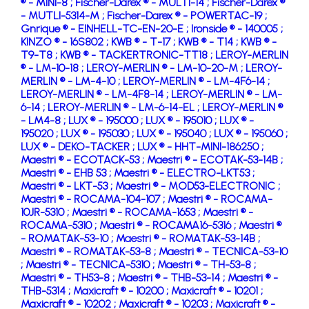
® - MINI-8 ;
Fischer-Darex ® - MULTI-14 ;
Fischer-Darex ®
- MUTLI-5314-M ;
Fischer-Darex ® - POWERTAC-19 ;
Gnrique ® - EINHELL-TC-EN-20-E ;
Ironside ® - 140005 ;
KINZO ® - 16S802 ;
KWB ® - T-17 ;
KWB ® - T14 ;
KWB ® -
T9-T8 ;
KWB ® - TACKERTRONIC-TT18 ;
LEROY-MERLIN
® - LM-10-18 ;
LEROY-MERLIN ® - LM-10-20-M ;
LEROY-
MERLIN ® - LM-4-10 ;
LEROY-MERLIN ® - LM-4F6-14 ;
LEROY-MERLIN ® - LM-4F8-14 ;
LEROY-MERLIN ® - LM-
6-14 ;
LEROY-MERLIN ® - LM-6-14-EL ;
LEROY-MERLIN ®
- LM4-8 ;
LUX ® - 195000 ;
LUX ® - 195010 ;
LUX ® -
195020 ;
LUX ® - 195030 ;
LUX ® - 195040 ;
LUX ® - 195060 ;
LUX ® - DEKO-TACKER ;
LUX ® - HHT-MINI-186250 ;
Maestri ® - ECOTACK-53 ;
Maestri ® - ECOTAK-53-14B ;
Maestri ® - EHB 53 ;
Maestri ® - ELECTRO-LKT53 ;
Maestri ® - LKT-53 ;
Maestri ® - MOD53-ELECTRONIC ;
Maestri ® - ROCAMA-104-107 ;
Maestri ® - ROCAMA-
10JR-5310 ;
Maestri ® - ROCAMA-1653 ;
Maestri ® -
ROCAMA-5310 ;
Maestri ® - ROCAMA16-5316 ;
Maestri ®
- ROMATAK-53-10 ;
Maestri ® - ROMATAK-53-14B ;
Maestri ® - ROMATAK-53-8 ;
Maestri ® - TECNICA-53-10
;
Maestri ® - TECNICA-5310 ;
Maestri ® - TH-53-8 ;
Maestri ® - TH53-8 ;
Maestri ® - THB-53-14 ;
Maestri ® -
THB-5314 ;
Maxicraft ® - 10200 ;
Maxicraft ® - 10201 ;
Maxicraft ® - 10202 ;
Maxicraft ® - 10203 ;
Maxicraft ® -