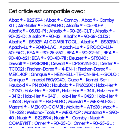
Cet article est compatible avec :
Abac ® - 8221594 ;
Abac ® - Comby ;
Abac ® - Comby
KIT ;
Air-Nailer ® - F50/9040 ;
Alsafix ® - 05-40-P1 ;
Alsafix ® - 05J32-P1 ;
Alsafix ® - 90-25-CLT ;
Alsafix ® -
90-25-D ;
Alsafix ® - 90-32 ;
Alsafix ® - 90-38-CLD3 ;
Alsafix ® - BS32P-A1 COMBI TOOL ;
Alsafix ® - BS32PA1 ;
Apach-Lu ® - 9040-LAC ;
Apach-Lu ® - SIROCO-LU-
50-FAC ;
BEA ® - 90-25-552 ;
BEA ® - 90-32-611 ;
BEA ® -
90-40-621 ;
BEA ® - 90-40-711 ;
Deuzer ® - SF5040 ;
Dewalt ® - DPSB2IN1 ;
Dewalt ® - DPSB2IN1-XJ ;
Dexter ® -
TC0021 ;
Fischer-Darex ® - 4-EN-1 ;
Fischer-Darex ® -
MEKL40P ;
Gnrique ® - HEINHELL-TE-CN-18-LI--SOLO ;
Gnrique ® - model F50/9040 ;
Gude ® - Kombi-Set ;
Haubold ® - PN 6040 ;
Haubold ® - PN6030K ;
Holz-Her ®
- 2750 ;
Holz-Her ® - 3409 ;
Holz-Her ® - 3411 ;
Holz-Her ®
- 3412 ;
Holz-Her ® - 3421 ;
Holz-Her ® - 3423 ;
Holz-Her ®
- 3523 ;
Hymair ® - F50-9040 ;
Maestri ® - MEK-90-25 ;
Maestri ® - MEK-90-COMBI ;
Makita ® - AT638 ;
Max ® -
TA-238 ;
Mekano-Tools ® - MEKL40P ;
Montana ® - S90-
40 ;
Nuair ® - 8221594 ;
Nuair ® - Comby ;
Nuair ® -
COMBYKIT ;
Omer ® - 90-25-D ;
Omer ® - 90-25-SL ;