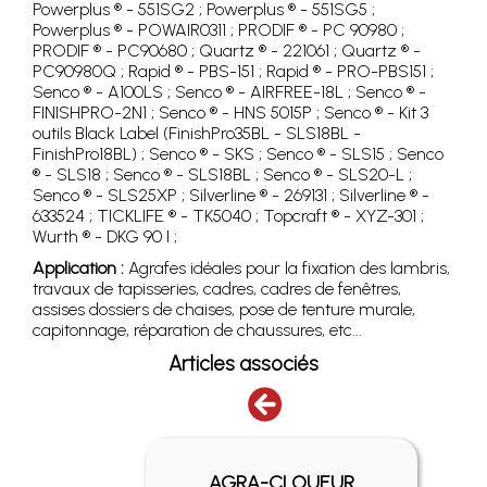
Powerplus ® - 551SG2 ; Powerplus ® - 551SG5 ;
Powerplus ® - POWAIR0311 ; PRODIF ® - PC 90980 ;
PRODIF ® - PC90680 ; Quartz ® - 221061 ; Quartz ® -
PC90980Q ; Rapid ® - PBS-151 ; Rapid ® - PRO-PBS151 ;
Senco ® - A100LS ; Senco ® - AIRFREE-18L ; Senco ® -
FINISHPRO-2N1 ; Senco ® - HNS 5015P ; Senco ® - Kit 3
outils Black Label (FinishPro35BL - SLS18BL -
FinishPro18BL) ; Senco ® - SKS ; Senco ® - SLS15 ; Senco
® - SLS18 ; Senco ® - SLS18BL ; Senco ® - SLS20-L ;
Senco ® - SLS25XP ; Silverline ® - 269131 ; Silverline ® -
633524 ; TICKLIFE ® - TK5040 ; Topcraft ® - XYZ-301 ;
Wurth ® - DKG 90 I ;
Application :
Agrafes idéales pour la fixation des lambris,
travaux de tapisseries, cadres, cadres de fenêtres,
assises dossiers de chaises, pose de tenture murale,
capitonnage, réparation de chaussures, etc...
Articles associés
RA-CLOUEUR
AGRAFEUSE