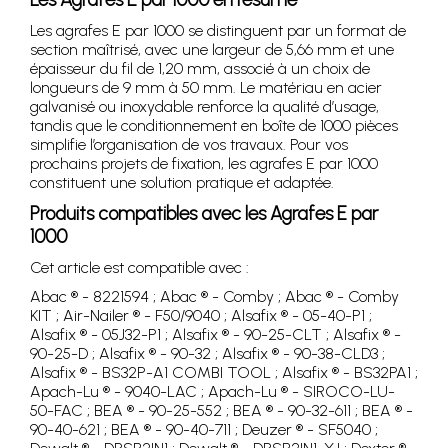
Les agrafes E par 1000 se distinguent par un format de
section maîtrisé, avec une largeur de 5,66 mm et une
épaisseur du fil de 1,20 mm, associé à un choix de
longueurs de 9 mm à 50 mm. Le matériau en acier
galvanisé ou inoxydable renforce la qualité d’usage,
tandis que le conditionnement en boîte de 1000 pièces
simplifie l’organisation de vos travaux. Pour vos
prochains projets de fixation, les agrafes E par 1000
constituent une solution pratique et adaptée.
Produits compatibles avec les Agrafes E par
1000
Cet article est compatible avec :
Abac ® - 8221594 ; Abac ® - Comby ; Abac ® - Comby
KIT ; Air-Nailer ® - F50/9040 ; Alsafix ® - 05-40-P1 ;
Alsafix ® - 05J32-P1 ; Alsafix ® - 90-25-CLT ; Alsafix ® -
90-25-D ; Alsafix ® - 90-32 ; Alsafix ® - 90-38-CLD3 ;
Alsafix ® - BS32P-A1 COMBI TOOL ; Alsafix ® - BS32PA1 ;
Apach-Lu ® - 9040-LAC ; Apach-Lu ® - SIROCO-LU-
50-FAC ; BEA ® - 90-25-552 ; BEA ® - 90-32-611 ; BEA ® -
90-40-621 ; BEA ® - 90-40-711 ; Deuzer ® - SF5040 ;