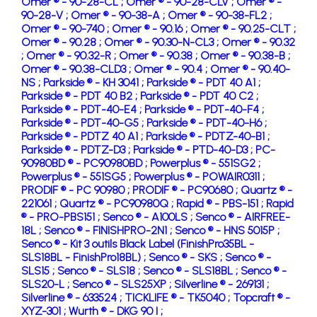
Omer ® - 90-28-CL ;
Omer ® - 90-28-CLV ;
Omer ® -
90-28-V ;
Omer ® - 90-38-A ;
Omer ® - 90-38-FL2 ;
Omer ® - 90-740 ;
Omer ® - 90.16 ;
Omer ® - 90.25-CLT ;
Omer ® - 90.28 ;
Omer ® - 90.30-N-CL3 ;
Omer ® - 90.32
;
Omer ® - 90.32-R ;
Omer ® - 90.38 ;
Omer ® - 90.38-B ;
Omer ® - 90.38-CLD3 ;
Omer ® - 90.4 ;
Omer ® - 90.40-
NS ;
Parkside ® - KH 3041 ;
Parkside ® - PDT 40 A1 ;
Parkside ® - PDT 40 B2 ;
Parkside ® - PDT 40 C2 ;
Parkside ® - PDT-40-E4 ;
Parkside ® - PDT-40-F4 ;
Parkside ® - PDT-40-G5 ;
Parkside ® - PDT-40-H6 ;
Parkside ® - PDTZ 40 A1 ;
Parkside ® - PDTZ-40-B1 ;
Parkside ® - PDTZ-D3 ;
Parkside ® - PTD-40-D3 ;
PC-
90980BD ® - PC90980BD ;
Powerplus ® - 551SG2 ;
Powerplus ® - 551SG5 ;
Powerplus ® - POWAIR0311 ;
PRODIF ® - PC 90980 ;
PRODIF ® - PC90680 ;
Quartz ® -
221061 ;
Quartz ® - PC90980Q ;
Rapid ® - PBS-151 ;
Rapid
® - PRO-PBS151 ;
Senco ® - A100LS ;
Senco ® - AIRFREE-
18L ;
Senco ® - FINISHPRO-2N1 ;
Senco ® - HNS 5015P ;
Senco ® - Kit 3 outils Black Label (FinishPro35BL -
SLS18BL - FinishPro18BL) ;
Senco ® - SKS ;
Senco ® -
SLS15 ;
Senco ® - SLS18 ;
Senco ® - SLS18BL ;
Senco ® -
SLS20-L ;
Senco ® - SLS25XP ;
Silverline ® - 269131 ;
Silverline ® - 633524 ;
TICKLIFE ® - TK5040 ;
Topcraft ® -
XYZ-301 ;
Wurth ® - DKG 90 I ;