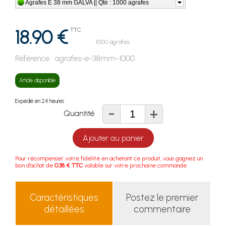
Agrafes E 38 mm GALVA || Qté : 1000 agrafes
18.90 €
TTC
1000 agrafes
Référence :
agrafes-e-38mm-1000
Article disponible
Expédié en 24 heures
-
+
Quantité
Ajouter au panier
Pour récompenser votre fidélité en achetant ce produit, vous gagnez un
bon d'achat de
0.38 € TTC
valable sur votre prochaine commande.
Caractéristiques
Postez le premier
détaillées
commentaire