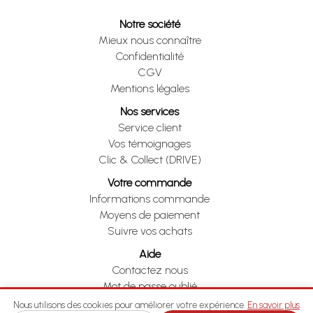
Notre société
Mieux nous connaître
Confidentialité
CGV
Mentions légales
Nos services
Service client
Vos témoignages
Clic & Collect (DRIVE)
Votre commande
Informations commande
Moyens de paiement
Suivre vos achats
Aide
Contactez nous
Mot de passe oublié
Je me rétracte
Nous utilisons des cookies pour améliorer votre expérience.
En savoir plus