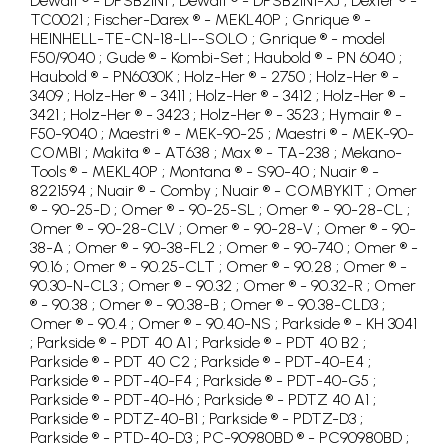
Dewalt ® - DPSB2IN1 ; Dewalt ® - DPSB2IN1-XJ ; Dexter ® -
TC0021 ; Fischer-Darex ® - MEKL40P ; Gnrique ® -
HEINHELL-TE-CN-18-LI--SOLO ; Gnrique ® - model
F50/9040 ; Gude ® - Kombi-Set ; Haubold ® - PN 6040 ;
Haubold ® - PN6030K ; Holz-Her ® - 2750 ; Holz-Her ® -
3409 ; Holz-Her ® - 3411 ; Holz-Her ® - 3412 ; Holz-Her ® -
3421 ; Holz-Her ® - 3423 ; Holz-Her ® - 3523 ; Hymair ® -
F50-9040 ; Maestri ® - MEK-90-25 ; Maestri ® - MEK-90-
COMBI ; Makita ® - AT638 ; Max ® - TA-238 ; Mekano-
Tools ® - MEKL40P ; Montana ® - S90-40 ; Nuair ® -
8221594 ; Nuair ® - Comby ; Nuair ® - COMBYKIT ; Omer
® - 90-25-D ; Omer ® - 90-25-SL ; Omer ® - 90-28-CL ;
Omer ® - 90-28-CLV ; Omer ® - 90-28-V ; Omer ® - 90-
38-A ; Omer ® - 90-38-FL2 ; Omer ® - 90-740 ; Omer ® -
90.16 ; Omer ® - 90.25-CLT ; Omer ® - 90.28 ; Omer ® -
90.30-N-CL3 ; Omer ® - 90.32 ; Omer ® - 90.32-R ; Omer
® - 90.38 ; Omer ® - 90.38-B ; Omer ® - 90.38-CLD3 ;
Omer ® - 90.4 ; Omer ® - 90.40-NS ; Parkside ® - KH 3041
; Parkside ® - PDT 40 A1 ; Parkside ® - PDT 40 B2 ;
Parkside ® - PDT 40 C2 ; Parkside ® - PDT-40-E4 ;
Parkside ® - PDT-40-F4 ; Parkside ® - PDT-40-G5 ;
Parkside ® - PDT-40-H6 ; Parkside ® - PDTZ 40 A1 ;
Parkside ® - PDTZ-40-B1 ; Parkside ® - PDTZ-D3 ;
Parkside ® - PTD-40-D3 ; PC-90980BD ® - PC90980BD ;