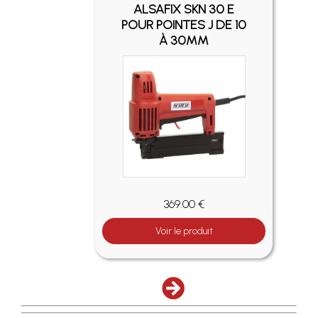
SAFIX
ALSAFIX SKN 30 E
UR
POUR POINTES J DE 10
RAFES
À 30MM
MM
369.00 €
Voir le produit