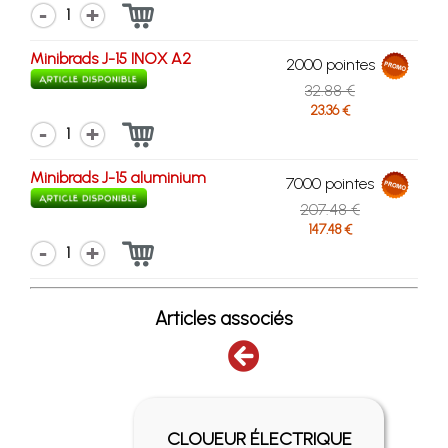
1
Minibrads J-15 INOX A2
2000 pointes
32.88 €
23.36 €
1
Minibrads J-15 aluminium
7000 pointes
207.48 €
147.48 €
1
Articles associés
UR
CLOUEUR ÉLECTRIQUE