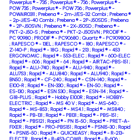
Powerplus ® - 735 ;
Powerplus ® - 736 ;
Powerplus ® -
POW 735 ;
Powerplus ® - POW 736 ;
Powerplus ® -
POWAIR0311 ;
Prebena ® - 2m-J/ES-32 Combi ;
Prebena ®
- 2p-J/ES-40 Combi ;
Prebena ® - 2P-J50SDS ;
Prebena
® - 2P-J50SVN ;
Prebena ® - 2X-J50SD ;
Prebena ® -
PKT-2-J50-S ;
Prebena ® - PKT-2-J50SVN ;
PRODIF ® -
PC 90980 ;
PRODIF ® - PC90680 ;
Quartz ® - PC90980Q
;
RAPESCO ® - 13EL ;
RAPESCO ® - 180 ;
RAPESCO ® -
Z-140-P ;
Rapid ® - 18G ;
Rapid ® - 213 ;
Rapid ® - 453
ERGONOMIC ;
Rapid ® - 553-ELEC ;
Rapid ® - 600-ELEC
;
Rapid ® - 606 ;
Rapid ® - 64 ;
Rapid ® - AIRTAC-PBS-151 ;
Rapid ® - ALU-740 ;
Rapid ® - ALU-940 ;
Rapid ® -
ALU753 ;
Rapid ® - ALU840 ;
Rapid ® - ALU940 ;
Rapid ® -
BN50 ;
Rapid ® - CF-240 ;
Rapid ® - CSN-140 ;
Rapid ® -
E100-R ;
Rapid ® - EN-330 ;
Rapid ® - EN-50 ;
Rapid ® -
ES-130 ;
Rapid ® - ESN 530 ;
Rapid ® - ESN-114 ;
Rapid ® -
G18-PLUS ;
Rapid ® - Hobby E100R ;
Rapid ® - HOBBY-
ELECTRIC ;
Rapid ® - MS 40 V ;
Rapid ® - MS-640 ;
Rapid ® - MS-853 ;
Rapid ® - MS4.1 ;
Rapid ® - MS840 ;
Rapid ® - PB-131 ;
Rapid ® - PB131 ;
Rapid ® - PBS-151 ;
Rapid ® - PBS121 ;
Rapid ® - PN 15-50 ;
Rapid ® - PRET-A-
FIXER ;
Rapid ® - PRO-PBS151 ;
Rapid ® - PSN15-30 ;
Rapid
® - PSN15-50 ;
Rapid ® - QUICKEASY ;
Rapid ® - R-213-
ELECTR ;
Rapid ® - R-453-COMB ;
Rapid ® - R-606 ;