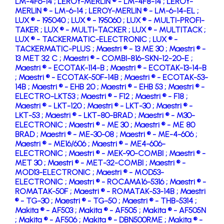
LM-4F6-14 ;
LEROY-MERLIN ® - LM-4F8-14 ;
LEROY-
MERLIN ® - LM-6-14 ;
LEROY-MERLIN ® - LM-6-14-EL ;
LUX ® - 195040 ;
LUX ® - 195060 ;
LUX ® - MULTI-PROFI-
TAKER ;
LUX ® - MULTI-TACKER ;
LUX ® - MULTITACK ;
LUX ® - TACKERMATIC-ELECTRONIC ;
LUX ® -
TACKERMATIC-PLUS ;
Maestri ® - 13 ME 30 ;
Maestri ® -
13 MET 32 C ;
Maestri ® - COMBI-816-SKN-12-20-E ;
Maestri ® - ECOTAK-114-B ;
Maestri ® - ECOTAK-13-14-B
;
Maestri ® - ECOTAK-50F-14B ;
Maestri ® - ECOTAK-53-
14B ;
Maestri ® - EHB 20 ;
Maestri ® - EHB 53 ;
Maestri ® -
ELECTRO-LKT53 ;
Maestri ® - F12 ;
Maestri ® - F18 ;
Maestri ® - LKT-120 ;
Maestri ® - LKT-30 ;
Maestri ® -
LKT-53 ;
Maestri ® - LKT-80-BRAD ;
Maestri ® - M30-
ELECTRONIC ;
Maestri ® - ME 30 ;
Maestri ® - ME 80
BRAD ;
Maestri ® - ME-30-08 ;
Maestri ® - ME-4-606 ;
Maestri ® - ME16/606 ;
Maestri ® - ME4-606-
ELECTRONIC ;
Maestri ® - MEK-90-COMBI ;
Maestri ® -
MET 30 ;
Maestri ® - MET-32-COMBI ;
Maestri ® -
MOD13-ELECTRONIC ;
Maestri ® - MOD53-
ELECTRONIC ;
Maestri ® - ROCAMA16-5316 ;
Maestri ® -
ROMATAK-50F ;
Maestri ® - ROMATAK-53-14B ;
Maestri
® - TG-30 ;
Maestri ® - TG-50 ;
Maestri ® - THB-5314 ;
Makita ® - AF503 ;
Makita ® - AF505 ;
Makita ® - AF505N
;
Makita ® - AF506 ;
Makita ® - DBN500RME ;
Makita ® -