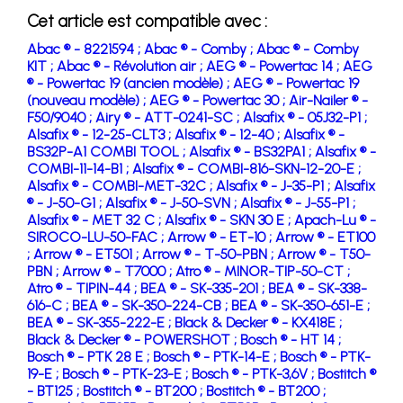
Cet article est compatible avec :
Abac ® - 8221594 ;
Abac ® - Comby ;
Abac ® - Comby
KIT ;
Abac ® - Révolution air ;
AEG ® - Powertac 14 ;
AEG
® - Powertac 19 (ancien modèle) ;
AEG ® - Powertac 19
(nouveau modèle) ;
AEG ® - Powertac 30 ;
Air-Nailer ® -
F50/9040 ;
Airy ® - ATT-0241-SC ;
Alsafix ® - 05J32-P1 ;
Alsafix ® - 12-25-CLT3 ;
Alsafix ® - 12-40 ;
Alsafix ® -
BS32P-A1 COMBI TOOL ;
Alsafix ® - BS32PA1 ;
Alsafix ® -
COMBI-11-14-B1 ;
Alsafix ® - COMBI-816-SKN-12-20-E ;
Alsafix ® - COMBI-MET-32C ;
Alsafix ® - J-35-P1 ;
Alsafix
® - J-50-G1 ;
Alsafix ® - J-50-SVN ;
Alsafix ® - J-55-P1 ;
Alsafix ® - MET 32 C ;
Alsafix ® - SKN 30 E ;
Apach-Lu ® -
SIROCO-LU-50-FAC ;
Arrow ® - ET-10 ;
Arrow ® - ET100
;
Arrow ® - ET501 ;
Arrow ® - T-50-PBN ;
Arrow ® - T50-
PBN ;
Arrow ® - T7000 ;
Atro ® - MINOR-TIP-50-CT ;
Atro ® - TIPIN-44 ;
BEA ® - SK-335-201 ;
BEA ® - SK-338-
616-C ;
BEA ® - SK-350-224-CB ;
BEA ® - SK-350-651-E ;
BEA ® - SK-355-222-E ;
Black & Decker ® - KX418E ;
Black & Decker ® - POWERSHOT ;
Bosch ® - HT 14 ;
Bosch ® - PTK 28 E ;
Bosch ® - PTK-14-E ;
Bosch ® - PTK-
19-E ;
Bosch ® - PTK-23-E ;
Bosch ® - PTK-3,6V ;
Bostitch ®
- BT125 ;
Bostitch ® - BT200 ;
Bostitch ® - BT200 ;