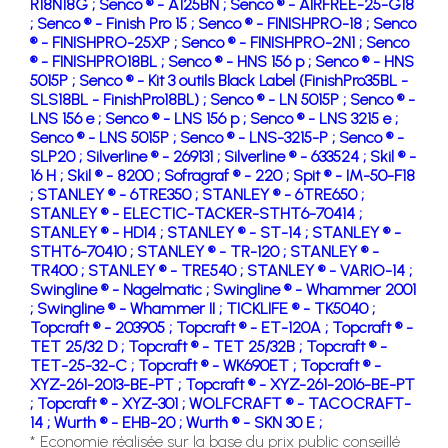
R18N18G ;
Senco ® - A125BN ;
Senco ® - AIRFREE-25-G18
;
Senco ® - Finish Pro 15 ;
Senco ® - FINISHPRO-18 ;
Senco
® - FINISHPRO-25XP ;
Senco ® - FINISHPRO-2N1 ;
Senco
® - FINISHPRO18BL ;
Senco ® - HNS 156 p ;
Senco ® - HNS
5015P ;
Senco ® - Kit 3 outils Black Label (FinishPro35BL -
SLS18BL - FinishPro18BL) ;
Senco ® - LN 5015P ;
Senco ® -
LNS 156 e ;
Senco ® - LNS 156 p ;
Senco ® - LNS 3215 e ;
Senco ® - LNS 5015P ;
Senco ® - LNS-3215-P ;
Senco ® -
SLP20 ;
Silverline ® - 269131 ;
Silverline ® - 633524 ;
Skil ® -
16 H ;
Skil ® - 8200 ;
Sofragraf ® - 220 ;
Spit ® - IM-50-F18
;
STANLEY ® - 6TRE350 ;
STANLEY ® - 6TRE650 ;
STANLEY ® - ELECTIC-TACKER-STHT6-70414 ;
STANLEY ® - HD14 ;
STANLEY ® - ST-14 ;
STANLEY ® -
STHT6-70410 ;
STANLEY ® - TR-120 ;
STANLEY ® -
TR400 ;
STANLEY ® - TRE540 ;
STANLEY ® - VARIO-14 ;
Swingline ® - Nagelmatic ;
Swingline ® - Whammer 2001
;
Swingline ® - Whammer II ;
TICKLIFE ® - TK5040 ;
Topcraft ® - 203905 ;
Topcraft ® - ET-120A ;
Topcraft ® -
TET 25/32 D ;
Topcraft ® - TET 25/32B ;
Topcraft ® -
TET-25-32-C ;
Topcraft ® - WK690ET ;
Topcraft ® -
XYZ-261-2013-BE-PT ;
Topcraft ® - XYZ-261-2016-BE-PT
;
Topcraft ® - XYZ-301 ;
WOLFCRAFT ® - TACOCRAFT-
14 ;
Wurth ® - EHB-20 ;
Wurth ® - SKN 30 E ;
* Economie réalisée sur la base du prix public conseillé