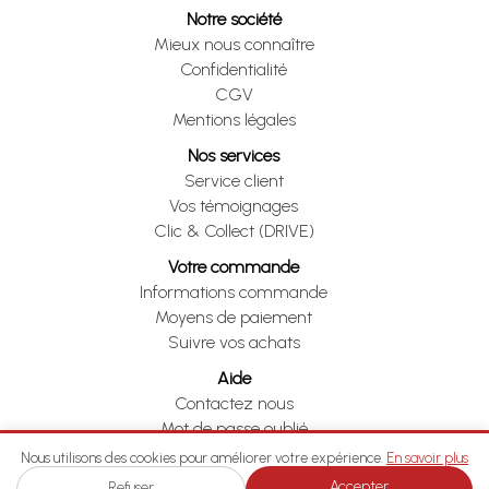
Notre société
Mieux nous connaître
Confidentialité
CGV
Mentions légales
Nos services
Service client
Vos témoignages
Clic & Collect (DRIVE)
Votre commande
Informations commande
Moyens de paiement
Suivre vos achats
Aide
Contactez nous
Mot de passe oublié
Je me rétracte
Nous utilisons des cookies pour améliorer votre expérience.
En savoir plus
Accepter
Refuser