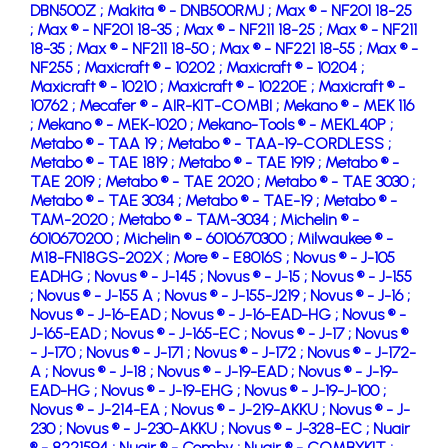
DBN500Z ;
Makita ® - DNB500RMJ ;
Max ® - NF201 18-25
;
Max ® - NF201 18-35 ;
Max ® - NF211 18-25 ;
Max ® - NF211
18-35 ;
Max ® - NF211 18-50 ;
Max ® - NF221 18-55 ;
Max ® -
NF255 ;
Maxicraft ® - 10202 ;
Maxicraft ® - 10204 ;
Maxicraft ® - 10210 ;
Maxicraft ® - 10220E ;
Maxicraft ® -
10762 ;
Mecafer ® - AIR-KIT-COMBI ;
Mekano ® - MEK 116
;
Mekano ® - MEK-1020 ;
Mekano-Tools ® - MEKL40P ;
Metabo ® - TAA 19 ;
Metabo ® - TAA-19-CORDLESS ;
Metabo ® - TAE 1819 ;
Metabo ® - TAE 1919 ;
Metabo ® -
TAE 2019 ;
Metabo ® - TAE 2020 ;
Metabo ® - TAE 3030 ;
Metabo ® - TAE 3034 ;
Metabo ® - TAE-19 ;
Metabo ® -
TAM-2020 ;
Metabo ® - TAM-3034 ;
Michelin ® -
6010670200 ;
Michelin ® - 6010670300 ;
Milwaukee ® -
M18-FN18GS-202X ;
More ® - E8016S ;
Novus ® - J-105
EADHG ;
Novus ® - J-145 ;
Novus ® - J-15 ;
Novus ® - J-155
;
Novus ® - J-155 A ;
Novus ® - J-155-J219 ;
Novus ® - J-16 ;
Novus ® - J-16-EAD ;
Novus ® - J-16-EAD-HG ;
Novus ® -
J-165-EAD ;
Novus ® - J-165-EC ;
Novus ® - J-17 ;
Novus ®
- J-170 ;
Novus ® - J-171 ;
Novus ® - J-172 ;
Novus ® - J-172-
A ;
Novus ® - J-18 ;
Novus ® - J-19-EAD ;
Novus ® - J-19-
EAD-HG ;
Novus ® - J-19-EHG ;
Novus ® - J-19-J-100 ;
Novus ® - J-214-EA ;
Novus ® - J-219-AKKU ;
Novus ® - J-
230 ;
Novus ® - J-230-AKKU ;
Novus ® - J-328-EC ;
Nuair
® - 8221594 ;
Nuair ® - Comby ;
Nuair ® - COMBYKIT ;