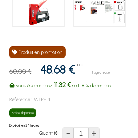
Produit en promotion
48.68 €
TTC
60.00 €
1 agrafeuse
11.32 €
vous économisez
soit
18 %
de remise
Référence :
MTPF14
Article disponible
Expédié en 24 heures
-
+
Quantité