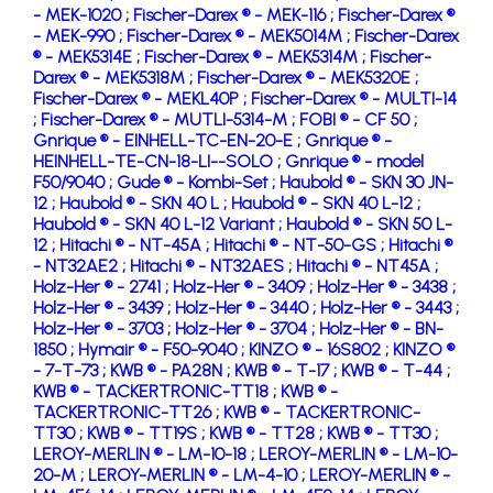
- MEK-1020 ;
Fischer-Darex ® - MEK-116 ;
Fischer-Darex ®
- MEK-990 ;
Fischer-Darex ® - MEK5014M ;
Fischer-Darex
® - MEK5314E ;
Fischer-Darex ® - MEK5314M ;
Fischer-
Darex ® - MEK5318M ;
Fischer-Darex ® - MEK5320E ;
Fischer-Darex ® - MEKL40P ;
Fischer-Darex ® - MULTI-14
;
Fischer-Darex ® - MUTLI-5314-M ;
FOBI ® - CF 50 ;
Gnrique ® - EINHELL-TC-EN-20-E ;
Gnrique ® -
HEINHELL-TE-CN-18-LI--SOLO ;
Gnrique ® - model
F50/9040 ;
Gude ® - Kombi-Set ;
Haubold ® - SKN 30 JN-
12 ;
Haubold ® - SKN 40 L ;
Haubold ® - SKN 40 L-12 ;
Haubold ® - SKN 40 L-12 Variant ;
Haubold ® - SKN 50 L-
12 ;
Hitachi ® - NT-45A ;
Hitachi ® - NT-50-GS ;
Hitachi ®
- NT32AE2 ;
Hitachi ® - NT32AES ;
Hitachi ® - NT45A ;
Holz-Her ® - 2741 ;
Holz-Her ® - 3409 ;
Holz-Her ® - 3438 ;
Holz-Her ® - 3439 ;
Holz-Her ® - 3440 ;
Holz-Her ® - 3443 ;
Holz-Her ® - 3703 ;
Holz-Her ® - 3704 ;
Holz-Her ® - BN-
1850 ;
Hymair ® - F50-9040 ;
KINZO ® - 16S802 ;
KINZO ®
- 7-T-73 ;
KWB ® - PA28N ;
KWB ® - T-17 ;
KWB ® - T-44 ;
KWB ® - TACKERTRONIC-TT18 ;
KWB ® -
TACKERTRONIC-TT26 ;
KWB ® - TACKERTRONIC-
TT30 ;
KWB ® - TT19S ;
KWB ® - TT28 ;
KWB ® - TT30 ;
LEROY-MERLIN ® - LM-10-18 ;
LEROY-MERLIN ® - LM-10-
20-M ;
LEROY-MERLIN ® - LM-4-10 ;
LEROY-MERLIN ® -